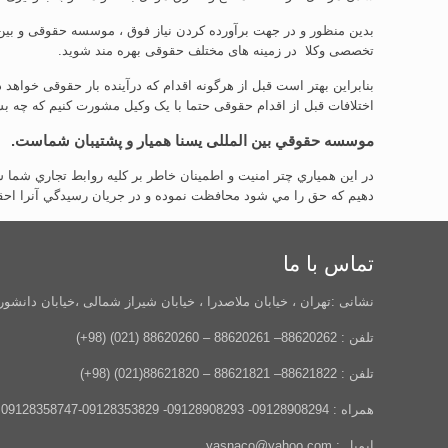
بدین منظور و در جهت برآورده کردن نیاز فوق ، موسسه حقوقی و بین ا
تخصصی وکلا در زمینه های مختلف حقوقی بهره مند شوید.
بنابراین بهتر است قبل از هرگونه اقدام که درآینده بار حقوقی خواه
اختلافات قبل از اقدام حقوقی حتما با یک وکیل مشورت کنیم که چه 
موسسه حقوقي بین المللی یسنا هميار و پشتيبان شماست.
در اين همياري چتر امنيت و اطمينان خاطر بر كليه روابط تجاري شما 
دهيم كه حق را مي شود محافظت نموده و در جريان رسيدگي آنرا احق
تماس با ما
نشانی :تهران ، خیابان ملاصدرا ، خیابان شیراز شمالی ،خیابان دانشور
تلفن : 88620262– 88620261 – 88620260 (021) (98+)
تلفن : 88621822– 88621821 – 88621820(021) (98+)
همراه : 09128908294- 09128908293- 09128353829-09128358747
ایمیل : yasnaco@yahoo.com